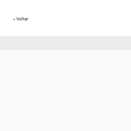
« Voltar
Veja
Também