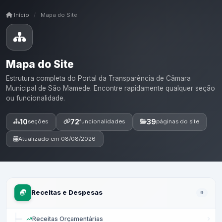
Início
/
Mapa do Site
Mapa do Site
Estrutura completa do Portal da Transparência de Câmara
Municipal de São Mamede. Encontre rapidamente qualquer seção
ou funcionalidade.
10
72
39
seções
funcionalidades
páginas do site
Atualizado em 08/08/2026
Receitas e Despesas
9
Receitas Orçamentárias